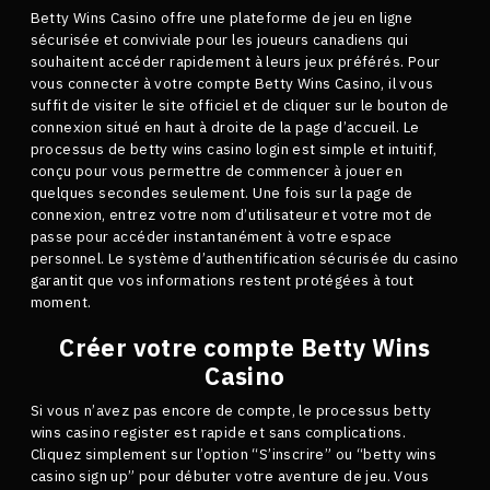
Betty Wins Casino offre une plateforme de jeu en ligne
sécurisée et conviviale pour les joueurs canadiens qui
souhaitent accéder rapidement à leurs jeux préférés. Pour
vous connecter à votre compte Betty Wins Casino, il vous
suffit de visiter le site officiel et de cliquer sur le bouton de
connexion situé en haut à droite de la page d’accueil. Le
processus de betty wins casino login est simple et intuitif,
conçu pour vous permettre de commencer à jouer en
quelques secondes seulement. Une fois sur la page de
connexion, entrez votre nom d’utilisateur et votre mot de
passe pour accéder instantanément à votre espace
personnel. Le système d’authentification sécurisée du casino
garantit que vos informations restent protégées à tout
moment.
Créer votre compte Betty Wins
Casino
Si vous n’avez pas encore de compte, le processus betty
wins casino register est rapide et sans complications.
Cliquez simplement sur l’option “S’inscrire” ou “betty wins
casino sign up” pour débuter votre aventure de jeu. Vous