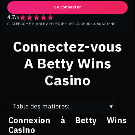
Se connecter
4.7
/
5
PLATEFORME FIABLE APPRÉCIÉE DES JOUEURS CANADIENS
Connectez-vous
A Betty Wins
Casino
Table des matières:
Connexion à Betty Wins
Casino