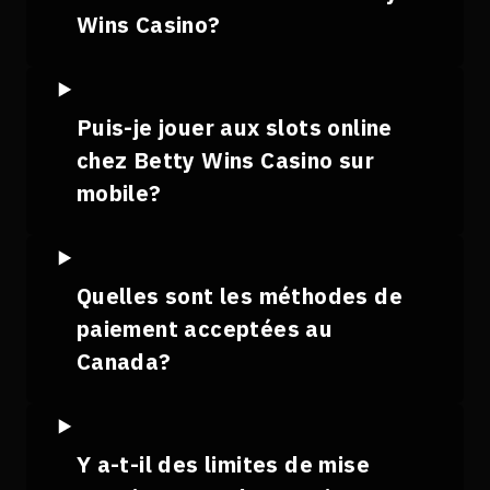
Wins Casino?
Puis-je jouer aux slots online
chez Betty Wins Casino sur
mobile?
Quelles sont les méthodes de
paiement acceptées au
Canada?
Y a-t-il des limites de mise