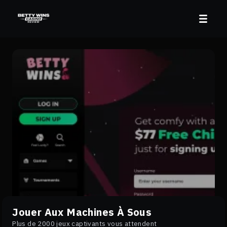
Jouer Aux Machines À Sous
Plus de 2000 jeux captivants vous attendent