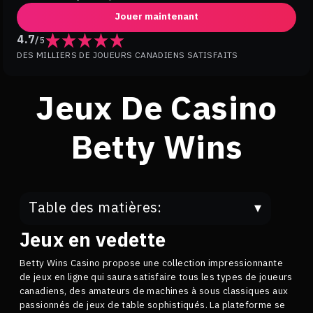
Jouer maintenant
4.7
/
5
DES MILLIERS DE JOUEURS CANADIENS SATISFAITS
Jeux De Casino
Betty Wins
Table des matières:
Jeux en vedette
Betty Wins Casino propose une collection impressionnante
de jeux en ligne qui saura satisfaire tous les types de joueurs
canadiens, des amateurs de machines à sous classiques aux
passionnés de jeux de table sophistiqués. La plateforme se