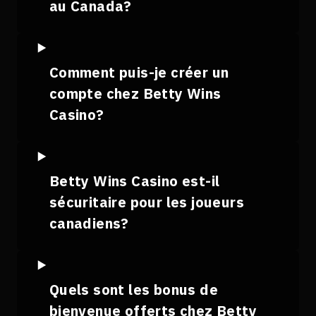
au Canada?
Comment puis-je créer un
compte chez Betty Wins
Casino?
Betty Wins Casino est-il
sécuritaire pour les joueurs
canadiens?
Quels sont les bonus de
bienvenue offerts chez Betty