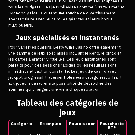
fonctionnent 24 heures sur 24, avec des limites adaptées à
tous les budgets. Des jeux télévisés comme “Crazy Time” et
“Monopoly Live” ajoutent une touche de divertissement
spectaculaire avec leurs roues géantes et leurs bonus
multijoueurs.
Jeux spécialisés et instantanés
Pour varier les plaisirs, Betty Wins Casino offre également
une gamme de jeux spécialisés incluant le keno, le bingo et
les cartes à gratter virtuelles. Ces jeux instantanés sont
parfaits pour des sessions rapides où les résultats sont
immédiats et l’action constante. Les jeux de casino avec
jackpot progressif traversent plusieurs catégories, offrant
aux joueurs canadiens la possibilité de décrocher des
sommes qui changent une vie à chaque rotation.
Tableau des catégories de
jeux
Catégorie
Exemples
Fournisseur
Fourchette
RTP